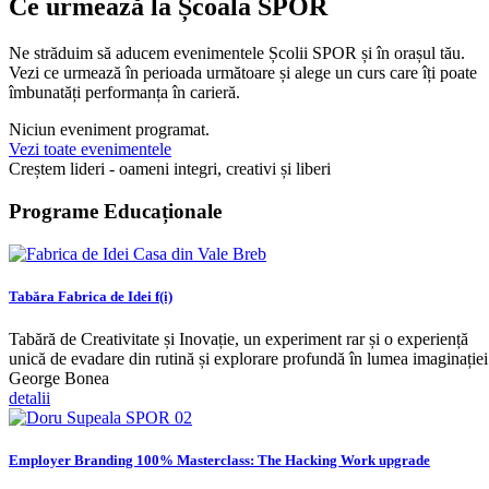
Ce urmează la Școala SPOR
Ne străduim să aducem evenimentele Școlii SPOR și în orașul tău.
Vezi ce urmează în perioada următoare și alege un curs care îți poate
îmbunatăți performanța în carieră.
Niciun eveniment programat.
Vezi toate evenimentele
Creștem lideri -
oameni integri, creativi și liberi
Programe Educaționale
Tabăra Fabrica de Idei f(i)
Tabără de Creativitate și Inovație, un experiment rar și o experiență
unică de evadare din rutină și explorare profundă în lumea imaginației
George Bonea
detalii
Employer Branding 100% Masterclass: The Hacking Work upgrade