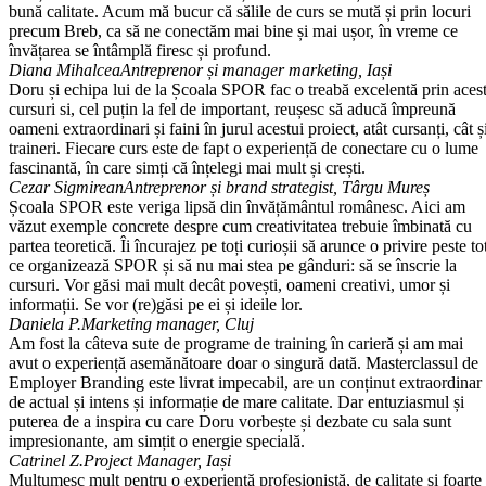
bună calitate. Acum mă bucur că sălile de curs se mută și prin locuri
precum Breb, ca să ne conectăm mai bine și mai ușor, în vreme ce
învățarea se întâmplă firesc și profund.
Diana Mihalcea
Antreprenor și manager marketing, Iași
Doru și echipa lui de la Școala SPOR fac o treabă excelentă prin aces
cursuri si, cel puțin la fel de important, reușesc să aducă împreună
oameni extraordinari și faini în jurul acestui proiect, atât cursanți, cât ș
traineri. Fiecare curs este de fapt o experiență de conectare cu o lume
fascinantă, în care simți că înțelegi mai mult și crești.
Cezar Sigmirean
Antreprenor și brand strategist, Târgu Mureș
Școala SPOR este veriga lipsă din învățământul românesc. Aici am
văzut exemple concrete despre cum creativitatea trebuie îmbinată cu
partea teoretică. Îi încurajez pe toți curioșii să arunce o privire peste to
ce organizează SPOR și să nu mai stea pe gânduri: să se înscrie la
cursuri. Vor găsi mai mult decât povești, oameni creativi, umor și
informații. Se vor (re)găsi pe ei și ideile lor.
Daniela P.
Marketing manager, Cluj
Am fost la câteva sute de programe de training în carieră și am mai
avut o experiență asemănătoare doar o singură dată. Masterclassul de
Employer Branding este livrat impecabil, are un conținut extraordinar
de actual și intens și informație de mare calitate. Dar entuziasmul și
puterea de a inspira cu care Doru vorbește și dezbate cu sala sunt
impresionante, am simțit o energie specială.
Catrinel Z.
Project Manager, Iași
Mulțumesc mult pentru o experiență profesionistă, de calitate și foarte