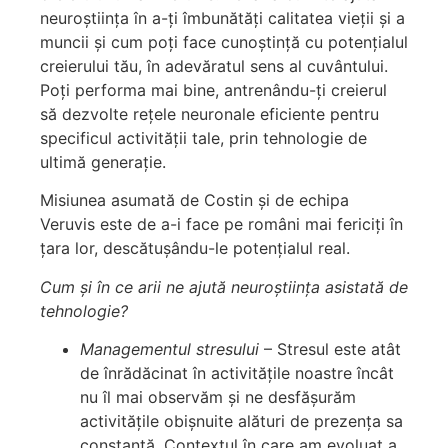
neuroștiința în a-ți îmbunătăți calitatea vieții și a
muncii și cum poți face cunoștință cu potențialul
creierului tău, în adevăratul sens al cuvântului.
Poți performa mai bine, antrenându-ți creierul
să dezvolte rețele neuronale eficiente pentru
specificul activității tale, prin tehnologie de
ultimă generație.
Misiunea asumată de Costin și de echipa
Veruvis este de a-i face pe români mai fericiți în
țara lor, descătușându-le potențialul real.
Cum și în ce arii ne ajută neuroștiința asistată de
tehnologie?
Managementul stresului
– Stresul este atât
de înrădăcinat în activitățile noastre încât
nu îl mai observăm și ne desfășurăm
activitățile obișnuite alături de prezența sa
constantă. Contextul în care am evoluat a