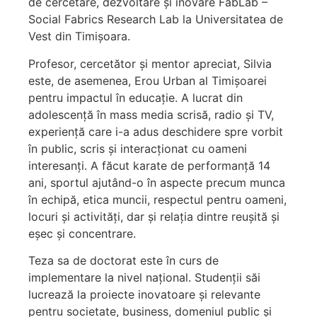
de cercetare, dezvoltare și inovare FabLab –
Social Fabrics Research Lab la Universitatea de
Vest din Timișoara.
Profesor, cercetător și mentor apreciat, Silvia
este, de asemenea, Erou Urban al Timișoarei
pentru impactul în educație. A lucrat din
adolescență în mass media scrisă, radio și TV,
experiență care i-a adus deschidere spre vorbit
în public, scris și interacționat cu oameni
interesanți. A făcut karate de performanță 14
ani, sportul ajutând-o în aspecte precum munca
în echipă, etica muncii, respectul pentru oameni,
locuri și activități, dar și relația dintre reușită și
eșec și concentrare.
Teza sa de doctorat este în curs de
implementare la nivel național. Studenții săi
lucrează la proiecte inovatoare și relevante
pentru societate, business, domeniul public și