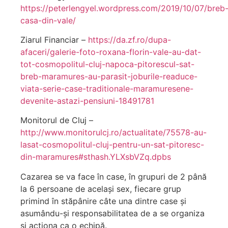
https://peterlengyel.wordpress.com/2019/10/07/breb
casa-din-vale/
Ziarul Financiar –
https://da.zf.ro/dupa-
afaceri/galerie-foto-roxana-florin-vale-au-dat-
tot-cosmopolitul-cluj-napoca-pitorescul-sat-
breb-maramures-au-parasit-joburile-readuce-
viata-serie-case-traditionale-maramuresene-
devenite-astazi-pensiuni-18491781
Monitorul de Cluj –
http://www.monitorulcj.ro/actualitate/75578-au-
lasat-cosmopolitul-cluj-pentru-un-sat-pitoresc-
din-maramures#sthash.YLXsbVZq.dpbs
Cazarea se va face în case, în grupuri de 2 până
la 6 persoane de același sex, fiecare grup
primind în stăpânire câte una dintre case și
asumându-și responsabilitatea de a se organiza
și acționa ca o echipă.