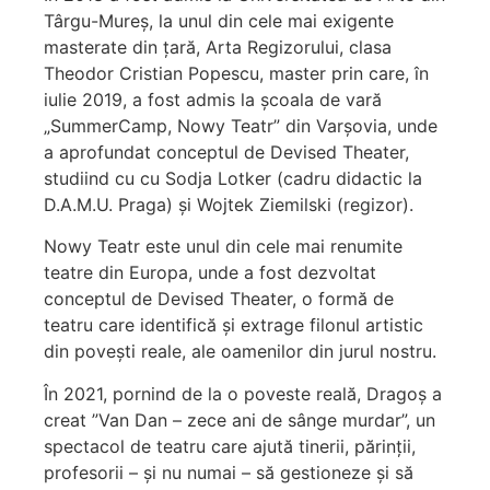
Târgu-Mureș, la unul din cele mai exigente
masterate din țară, Arta Regizorului, clasa
Theodor Cristian Popescu, master prin care, în
iulie 2019, a fost admis la școala de vară
„SummerCamp, Nowy Teatr” din Varșovia, unde
a aprofundat conceptul de Devised Theater,
studiind cu cu Sodja Lotker (cadru didactic la
D.A.M.U. Praga) și Wojtek Ziemilski (regizor).
Nowy Teatr este unul din cele mai renumite
teatre din Europa, unde a fost dezvoltat
conceptul de Devised Theater, o formă de
teatru care identifică și extrage filonul artistic
din povești reale, ale oamenilor din jurul nostru.
În 2021, pornind de la o poveste reală, Dragoș a
creat ”Van Dan – zece ani de sânge murdar”, un
spectacol de teatru care ajută tinerii, părinții,
profesorii – și nu numai – să gestioneze și să